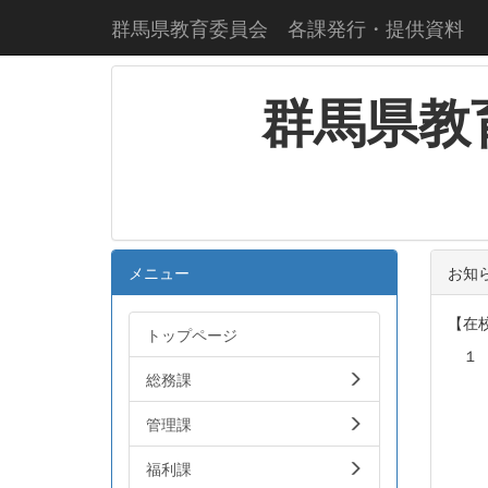
群馬県教育委員会 各課発行・提供資料
群馬県教
メニュー
お知
【在
トップページ
１ 
総務課
「長
※必
管理課
福利課