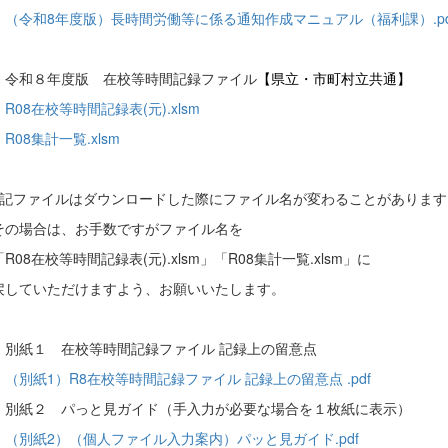
（令和8年度版）長時間労働等に係る通知作成マニュアル（福利課）.pd
令和８年度版 在校等時間記録ファイル
【県立・市町村立共通】
R08在校等時間記録表(元).xlsm
R08集計一覧.xlsm
記ファイルはダウンロードした際にファイル名が変わることがあります
場合は、お手数ですがファイル名を
8在校等時間記録表(元).xlsm」「R08集計一覧.xlsm」に
ていただけますよう、お願いいたします。
別紙１ 在校等時間記録ファイル 記録上の留意点
（別紙1）R8在校等時間記録ファイル 記録上の留意点 .pdf
２ パっと見ガイド（手入力が必要な場合を１枚紙に表示）
（別紙2）（個人ファイル入力案内）パッと見ガイド.pdf