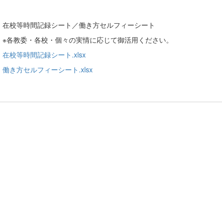
在校等時間記録シート／働き方セルフィーシート
教委・各校・個々の実情に応じて御活用ください。
在校等時間記録シート.xlsx
働き方セルフィーシート.xlsx