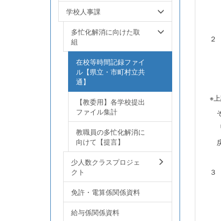
学校人事課
多忙化解消に向けた取
２ 
組
在校等時間記録ファイ
ル【県立・市町村立共
通】
※上
【教委用】各学校提出
ファイル集計
その
「R0
教職員の多忙化解消に
向けて【提言】
戻し
少人数クラスプロジェ
クト
３ 
免許・電算係関係資料
別紙
給与係関係資料