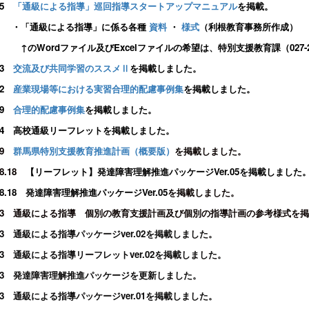
.5
「通級による指導」巡回指導スタートアップマニュアル
を掲載。
「通級による指導」に係る各種
資料
・
様式
（利根教育事務所作成）
のWordファイル及びExcelファイルの希望は、特別支援教育課（027-2
.3
交流及び共同学習のススメⅡ
を掲載しました。
.2
産業現場等における実習合理的配慮事例集
を掲載しました。
.9
合理的配慮事例集
を掲載しました。
6.4 高校通級リーフレットを掲載しました。
.9
群馬県特別支援教育推進計画（概要版）
を掲載しました。
8.18
【リーフレット】発達障害理解推進パッケージVer.05を掲載しました
.8.18 発達障害理解推進パッケージVer.05
を掲載しました。
3.3 通級による指導 個別の教育支援計画及び個別の指導計画の参考様式を
.3 通級による指導パッケージver.02を掲載しました。
.3 通級による指導リーフレットver.02を掲載しました。
3.3 発達障害理解推進パッケージを更新しました。
.3 通級による指導パッケージver.01を掲載しました。