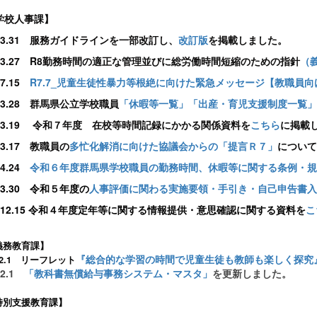
学校人事課】
8.3.31 服務ガイドラインを一部改訂し、
改訂版
を掲載しました。
8.3.27 R8勤務時間の適正な管理並びに総労働時間短縮のための指針
（
.7.15
R7.7_児童生徒性暴力等根絶に向けた緊急メッセージ【教職員向
.3.28 群馬県公立学校職員
「休暇等一覧」「出産・育児支援制度一覧」
7.3.19 令和７年度 在校等時間記録にかかる関係資料を
こちら
に掲載
.3.17 教職員の
多忙化解消に向けた協議会からの「提言Ｒ７」
について
.4.24
令和６年度群馬県学校職員の勤務時間、休暇等に関する条例・規
.3.30 令和５年度の
人事評価に関わる実施要領・手引き・自己申告書入
4.12.15 令和４年度定年等に関する情報提供・意思確認に関する資料を
こ
義務教育課】
『総合的な学習の時間で児童生徒も教師も楽しく探究
.2.1 リーフレット
.2.1
「教科書無償給与事務システム・マスタ」
を更新しました。
特別支援教育課】