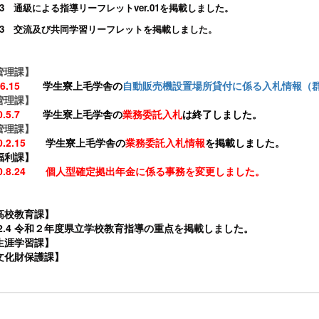
.3 通級による指導リーフレットver.01を掲載しました。
2.3 交流及び共同学習リーフレットを掲載しました。
管理課】
3.6.15
学生寮上毛学舎の
自動販売機設置場所貸付に係る入札情報（群
管理課】
30.5.7
学生寮上毛学舎の
業務委託入札
は終了しました。
管理課】
0.2.15
学生寮上毛学舎の
業務委託入札情報
を掲載しました。
福利課】
30.8.24 個人型確定拠出年金に係る事務を変更しました。
高校教育課】
02.4 令和２年度県立学校教育指導の重点を掲載しました。
生涯学習課】
文化財保護課】