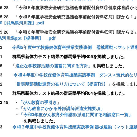
6.5.28 「令和６年度学校安全研究協議会事前配付資料①健康体育課か
6.5.28 「令和６年度学校安全研究協議会事前配付資料②河川課から１
声【群馬県河川課】.pdf
6.5.28 「令和６年度学校安全研究協議会事前配付資料③河川課から２
県河川課ppt【提供用】 .pdf
6.3
令和5年度中学校保健体育科授業実践事例 器械運動＜マット運
6.1
群馬県新体力テスト結果の群馬県平均R05を掲載しました。
5.5 「
適正な学校部活動の運営に関する方針」
を掲載しました。
5.3
令和４年度中学校保健体育科授業実践事例 ダンス＜現代的な
5.2 「
群馬県部活動運営の在り方について【提言R5】」
を掲載しま
5.1
群馬県新体力テスト結果の群馬県平均R04を掲載しました。
.3.18
・
「がん教育の手引き」
・
「
がん教育にかかる外部講師派遣実施要項」
・
「令和3年度がん教育外部講師派遣に関する相談窓口一覧」
を掲載しました。
.3
令和３年度中学校保健体育科授業実践事例 器械運動〈マット運