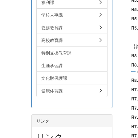
R5
福利課
R5
学校人事課
R5
義務教育課
R5
高校教育課
【
特別支援教育課
R8
R8
生涯学習課
―
文化財保護課
R8
R7
健康体育課
R7
R7.
R7
リンク
R7
リンク
R7