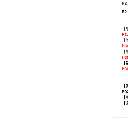
R2
R
【
R
【
H
【
H3
【
H
【
R
【
【