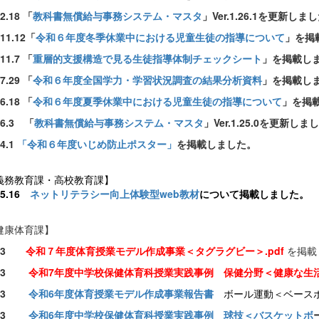
.2.18 「
教科書無償給与事務システム・マスタ
」Ver.1.26.1を更新しま
.11.12「
令和６年度冬季休業中における児童生徒の指導について
」を掲
.11.7 「
重層的支援構造で見る生徒指導体制チェックシート
」を掲載し
.7.29 「
令和６年度全国学力・学習状況調査の結果分析資料
」を掲載し
.6.18 「
令和６年度夏季休業中における児童生徒の指導について
」を掲
.6.3 「
教
科書無償給与事務システム・マスタ
」Ver.1.25.0を更新しま
.4.1
「令和６年度いじめ防止ポスター」
を掲載しました。
義務教育課・高校教育課】
.5.16
ネットリテラシー向上体験型web教材
について掲載しました。
健康体育課】
7.3
令和７年度
体育授業モデル作成事業＜タグラグビー＞.pdf
を掲載
3
令和7年度中学校保健体育科授業実践事例 保健分野＜健康な生
7.3
令和6年度体育授業モデル作成事業報告書
ボール運動＜ベースボ
7.3
令和6年度中学校保健体育科授業実践事例 球技＜バスケットボ