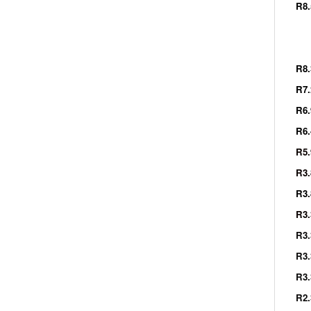
R8
・
↑
R8
R7
R6
R
R5
R3.
R3
R
R3
R3
R
R2