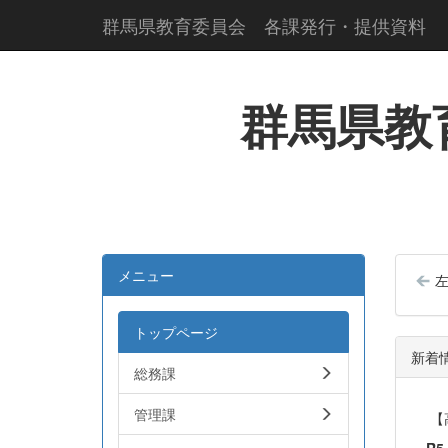
群馬県教育委員会 各課発行・提供資料
群馬県教
メニュー
トップページ
新着
総務課
管理課
【