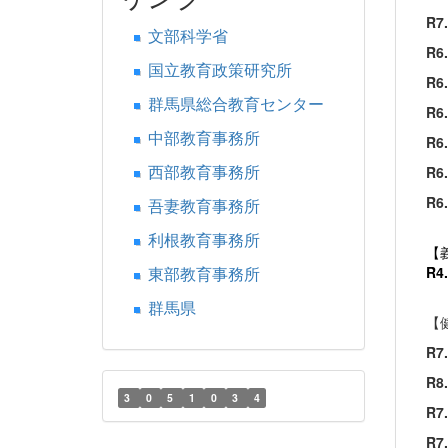
R7
文部科学省
R6
国立教育政策研究所
R6
群馬県総合教育センター
R6
中部教育事務所
R6
西部教育事務所
R6
R6
吾妻教育事務所
利根教育事務所
【
東部教育事務所
R4
群馬県
【
R
R8.
3
0
5
1
0
3
4
R
R