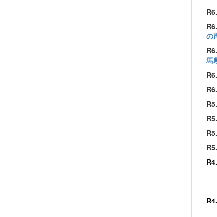
R
R
の
R
馬
R
R
R
R
R
R
R4
R4