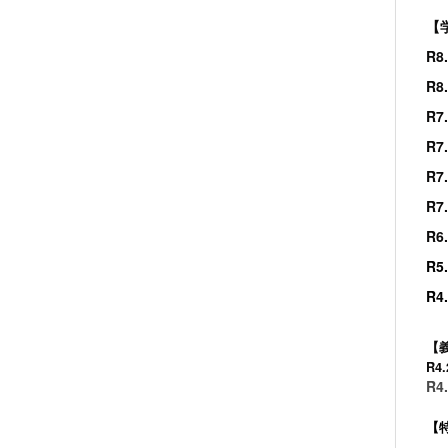
【
R
R
R7
R7
R
R7
R6
R5
R
【
R4
R4
【