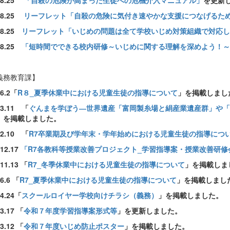
.8.25
「自殺の危険が高まった生徒への危機介入マニュアル」
を更新
.8.25
リーフレット「自殺の危険に気付き速やかな支援につなげるた
.8.25
リーフレット「いじめの問題は全て学校いじめ対策組織で対応し
.8.25
「短時間でできる校内研修～いじめに関する理解を深めよう！～
義務教育課】
.6.2「
R８_夏季休業中における児童生徒の指導について
」を掲載しまし
.3.11 「
ぐんまを学ぼう―世界遺産「富岡製糸場と絹産業遺産群」や「
」を掲載しました。
.2.10 「
R7卒業期及び学年末・学年始めにおける児童生徒の指導につ
.12.17
「R7各教科等授業改善プロジェクト_学習指導案・授業改善研修
.11.13 「
R7_冬季休業中における児童生徒の指導について
」を掲載しま
6.6 「
R7_夏季休業中における児童生徒の指導について
」を掲載しまし
.4.24「
スクールロイヤー学校向けチラシ（義務）
」を掲載しました。
.3.17 「
令和７年度学習指導案形式等
」を更新しました。
.3.12 「
令和７年度いじめ防止ポスター
」を掲載しました。